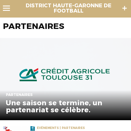
DISTRICT HAUTE-GARONNE DE
FOOTBALL
PARTENAIRES
PARTENAIRES
Une saison se termine, un
partenariat se célèbre.
EVÉNEMENTS | PARTENAIRES