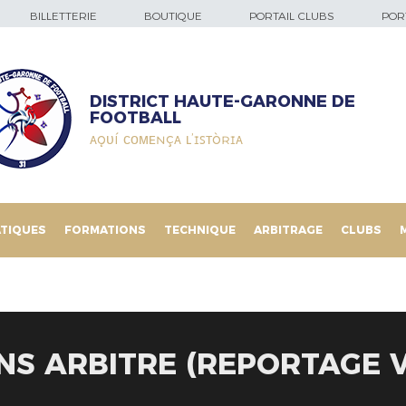
BILLETTERIE
BOUTIQUE
PORTAIL CLUBS
PORT
DISTRICT HAUTE-GARONNE DE
FOOTBALL
ᴀǫᴜí ᴄᴏᴍᴇɴçᴀ ʟ’ɪꜱᴛòʀɪᴀ
TIQUES
FORMATIONS
TECHNIQUE
ARBITRAGE
CLUBS
S ARBITRE (REPORTAGE V