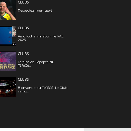
CLUBS
Respectez mon sport
CLUBS
Visio foot animation : le FAL
2023
CLUBS
Le film de l'épopée du
TéFéCé...
CLUBS
Bienvenue au TéFéCé, Le Club
vainq...