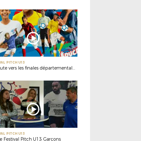
VAL PITCH U13
En route vers les finales départementales du Festival Foot U13 Pitch !
VAL PITCH U13
e Festival Pitch U13 Garçons