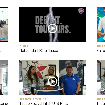
CLUBS
FESTI
e
Retour du TFC en Ligue 1
FESTIVAL PITCH U13
FESTI
taine
Tirage Festival Pitch U13 Filles
Tirag