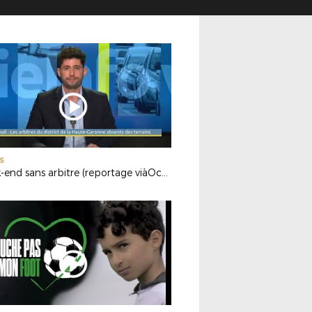
S
Week-end sans arbitre (reportage viàOccitanie)