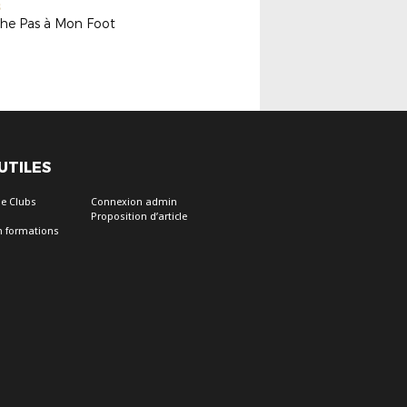
S
he Pas à Mon Foot
 UTILES
e Clubs
Connexion admin
Proposition d’article
on formations