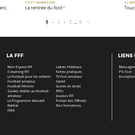
FOOT ANIMATION
CLUB
Week-end sans arbitre (reportage France 3)
La rentrée du foot !
Touc
1
-
2
-
3
...
8
>
LA FFF
LIENS
Mon Espace FFF
Labels Fédéraux
Messageri
E-learning FFF
Fiches pratiques
P’ti Foot
Le football pour les enfants
TV Foot amateur
Inscripti
Football amateur
Santé
Football Féminin
Scores en direct
Guides dédiés au football
FFFtv
amateur
Joueurs FFF
Le Programme éducatif
Portail des Officiels
fédéral
Nos formations
FAFA