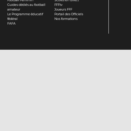
Football Féminin
Scores en direct
Guides dédiés au football
FFFtv
amateur
Joueurs FFF
Le Programme éducatif
Portail des Officiels
fédéral
Nos formations
FAFA