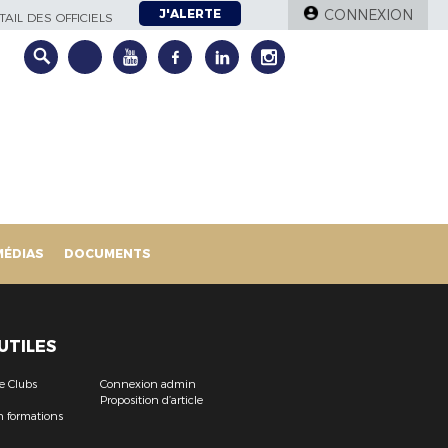
J'ALERTE
CONNEXION
AIL DES OFFICIELS
MÉDIAS
DOCUMENTS
 UTILES
e Clubs
Connexion admin
Proposition d’article
n formations