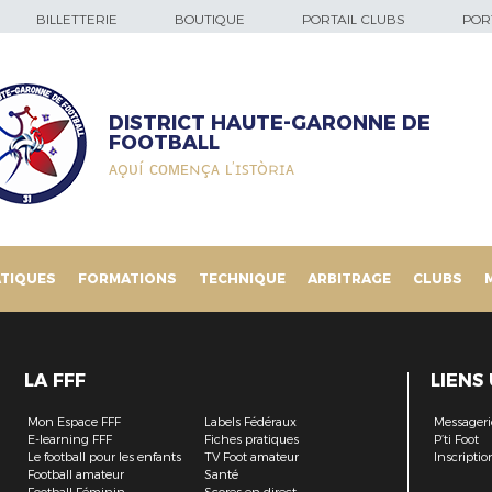
BILLETTERIE
BOUTIQUE
PORTAIL CLUBS
PORT
DISTRICT HAUTE-GARONNE DE
FOOTBALL
ᴀǫᴜí ᴄᴏᴍᴇɴçᴀ ʟ’ɪꜱᴛòʀɪᴀ
TIQUES
FORMATIONS
TECHNIQUE
ARBITRAGE
CLUBS
LA FFF
LIENS
Mon Espace FFF
Labels Fédéraux
Messageri
E-learning FFF
Fiches pratiques
P’ti Foot
Le football pour les enfants
TV Foot amateur
Inscriptio
Football amateur
Santé