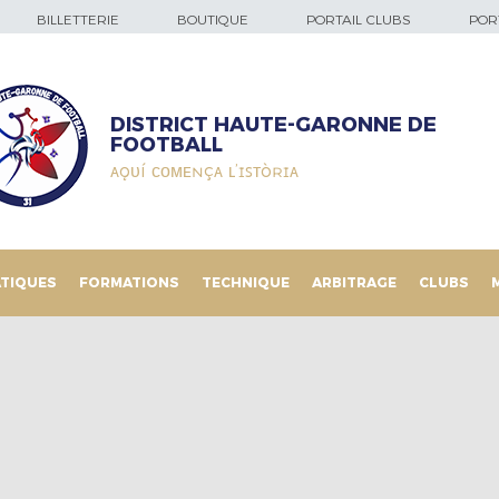
BILLETTERIE
BOUTIQUE
PORTAIL CLUBS
PORT
DISTRICT HAUTE-GARONNE DE
FOOTBALL
ᴀǫᴜí ᴄᴏᴍᴇɴçᴀ ʟ’ɪꜱᴛòʀɪᴀ
TIQUES
FORMATIONS
TECHNIQUE
ARBITRAGE
CLUBS