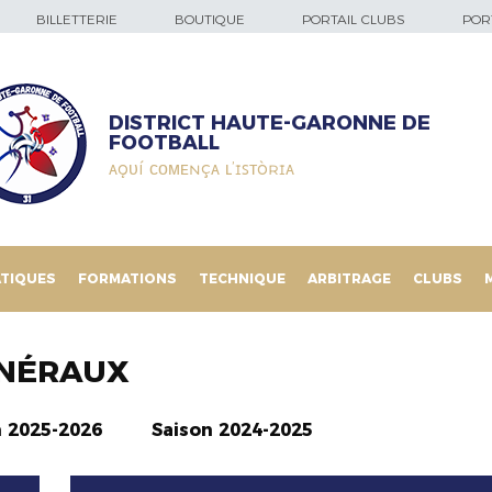
BILLETTERIE
BOUTIQUE
PORTAIL CLUBS
PORT
DISTRICT HAUTE-GARONNE DE
FOOTBALL
ᴀǫᴜí ᴄᴏᴍᴇɴçᴀ ʟ’ɪꜱᴛòʀɪᴀ
TIQUES
FORMATIONS
TECHNIQUE
ARBITRAGE
CLUBS
NÉRAUX
n 2025-2026
Saison 2024-2025