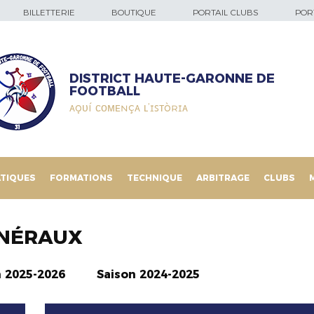
BILLETTERIE
BOUTIQUE
PORTAIL CLUBS
PORT
DISTRICT HAUTE-GARONNE DE
FOOTBALL
ᴀǫᴜí ᴄᴏᴍᴇɴçᴀ ʟ’ɪꜱᴛòʀɪᴀ
TIQUES
FORMATIONS
TECHNIQUE
ARBITRAGE
CLUBS
NÉRAUX
n 2025-2026
Saison 2024-2025