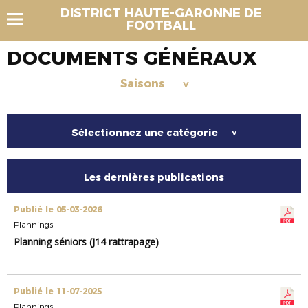
DISTRICT HAUTE-GARONNE DE
FOOTBALL
DOCUMENTS GÉNÉRAUX
Saisons
>
Sélectionnez une catégorie
>
Les dernières publications
Publié le 05-03-2026
Plannings
Planning séniors (J14 rattrapage)
Publié le 11-07-2025
Plannings