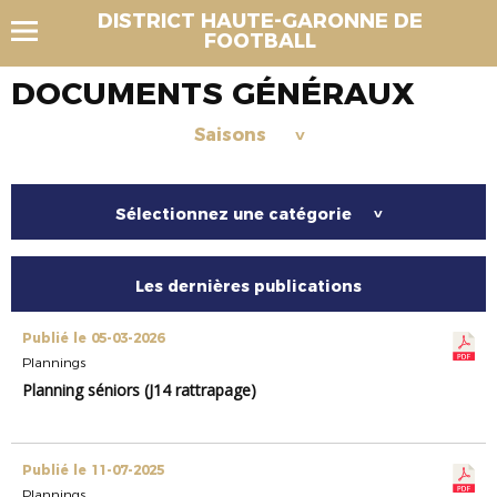
DISTRICT HAUTE-GARONNE DE
FOOTBALL
DOCUMENTS GÉNÉRAUX
Saisons
>
Sélectionnez une catégorie
>
Les dernières publications
Publié le 05-03-2026
Plannings
Planning séniors (J14 rattrapage)
Publié le 11-07-2025
Plannings