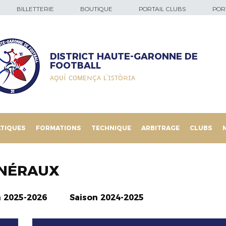
BILLETTERIE
BOUTIQUE
PORTAIL CLUBS
PORT
DISTRICT HAUTE-GARONNE DE
FOOTBALL
ᴀǫᴜí ᴄᴏᴍᴇɴçᴀ ʟ’ɪꜱᴛòʀɪᴀ
TIQUES
FORMATIONS
TECHNIQUE
ARBITRAGE
CLUBS
NÉRAUX
n 2025-2026
Saison 2024-2025