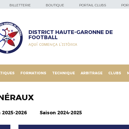
BILLETTERIE
BOUTIQUE
PORTAIL CLUBS
PORT
DISTRICT HAUTE-GARONNE DE
FOOTBALL
ᴀǫᴜí ᴄᴏᴍᴇɴçᴀ ʟ’ɪꜱᴛòʀɪᴀ
TIQUES
FORMATIONS
TECHNIQUE
ARBITRAGE
CLUBS
NÉRAUX
n 2025-2026
Saison 2024-2025