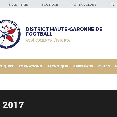
BILLETTERIE
BOUTIQUE
PORTAIL CLUBS
PORT
DISTRICT HAUTE-GARONNE DE
FOOTBALL
ᴀǫᴜí ᴄᴏᴍᴇɴçᴀ ʟ’ɪꜱᴛòʀɪᴀ
TIQUES
FORMATIONS
TECHNIQUE
ARBITRAGE
CLUBS
 2017